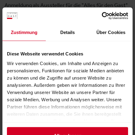
Anmeldung als Aussteller für die "Alles für den Gast"
2026
Vorname
Zustimmung
Details
Über Cookies
Diese Webseite verwendet Cookies
Nachname
Wir verwenden Cookies, um Inhalte und Anzeigen zu
personalisieren, Funktionen für soziale Medien anbieten
zu können und die Zugriffe auf unsere Website zu
Firma
analysieren. Außerdem geben wir Informationen zu Ihrer
Verwendung unserer Website an unsere Partner für
soziale Medien, Werbung und Analysen weiter. Unsere
Partner führen diese Informationen möglicherweise mit
Land
weiteren Daten zusammen, die Sie ihnen bereitgestellt
haben oder die sie im Rahmen Ihrer Nutzung der Dienste
gesammelt haben.