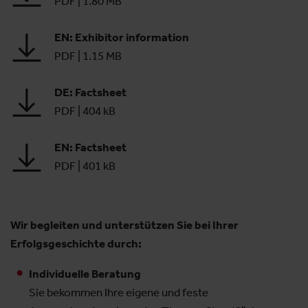
PDF
|
1.80 MB
EN: Exhibitor information
PDF
|
1.15 MB
DE: Factsheet
PDF
|
404 kB
EN: Factsheet
PDF
|
401 kB
Wir begleiten und unterstützen Sie bei Ihrer
Erfolgsgeschichte durch:
Individuelle Beratung
Sie bekommen Ihre eigene und feste