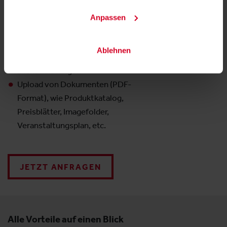
Link auf Ihre Unternehmens-Website
und Verlinkung zu Ihren Social Media
Anpassen
Kanälen
Produktkategorien
Ablehnen
Galerie Ihrer Produkte und
Dienstleistungen
Upload von Dokumenten (PDF-
Format), wie Produktkatalog,
Preisblätter, Imagefolder,
Veranstaltungsplan, etc.
JETZT ANFRAGEN
Alle Vorteile auf einen Blick