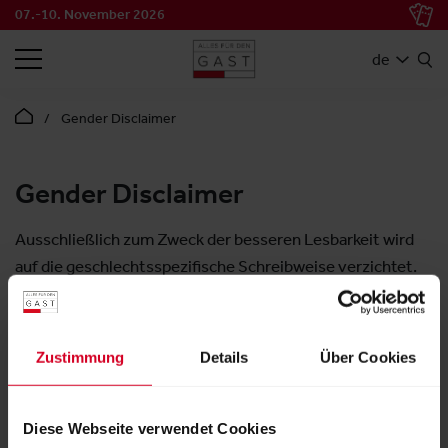
07.-10. November 2026
SUCHEN
de
Gender Disclaimer
Gender Disclaimer
Ausschließlich zum Zweck der besseren Lesbarkeit wird
auf die geschlechtsspezifische Schreibweise verzichtet.
Alle personenbezogenen Bezeichnungen auf der Website
(und alle eingebundenen Dokumente) sind somit
geschlechtsneutral zu verstehen. Die verkürzte
Zustimmung
Details
Über Cookies
Sprachform hat rein redaktionelle Gründe und beinhaltet
keine Wertung.
Diese Webseite verwendet Cookies