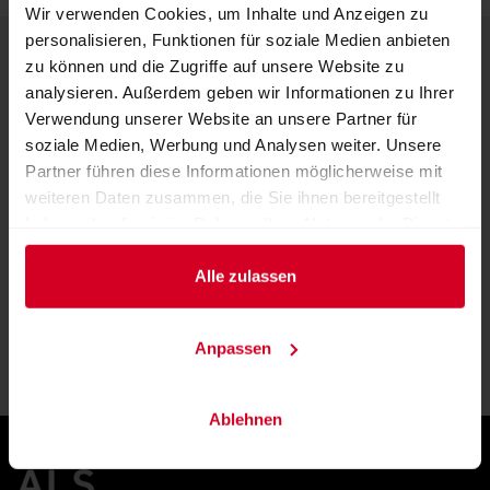
Wir verwenden Cookies, um Inhalte und Anzeigen zu
personalisieren, Funktionen für soziale Medien anbieten
KONTAKT
zu können und die Zugriffe auf unsere Website zu
analysieren. Außerdem geben wir Informationen zu Ihrer
Messezentrum Salzburg GmbH
Verwendung unserer Website an unsere Partner für
Am Messezentrum 1
soziale Medien, Werbung und Analysen weiter. Unsere
5020 Salzburg
Partner führen diese Informationen möglicherweise mit
Österreich
weiteren Daten zusammen, die Sie ihnen bereitgestellt
haben oder die sie im Rahmen Ihrer Nutzung der Dienste
gesammelt haben.
ANSPRECHPARTNER FINDEN
Alle zulassen
Anpassen
ZU DEN ANFAHRTSINFOS
Ablehnen