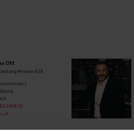
as Ott
sleitung Messen B2B
sezentrum 1
lzburg
ich
662 2404 70
s.at