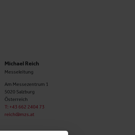
Michael Reich
Messeleitung
Am Messezentrum 1
5020 Salzburg
Österreich
T: +43 662 2404 73
reich@mzs.at