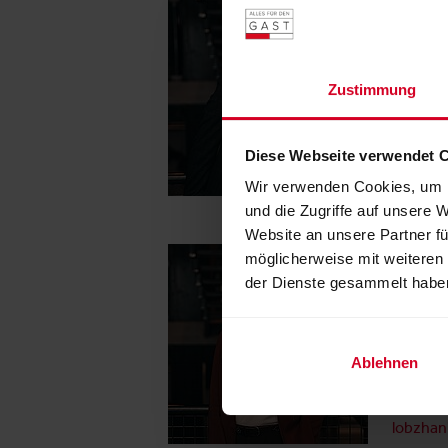
Hannes
Key Ac
Am Mes
Zustimmung
5020 Sa
Österre
T: +43 
Diese Webseite verwendet 
igler@m
Wir verwenden Cookies, um I
und die Zugriffe auf unsere 
Website an unsere Partner fü
Anna 
möglicherweise mit weiteren
der Dienste gesammelt habe
Projek
Am Mes
5020 Sa
Ablehnen
Österre
T: +43 
lobzha