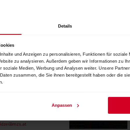
 Igler
count Management
sezentrum 1
Details
lzburg
ich
662 2404 25
Cookies
zs.at
nhalte und Anzeigen zu personalisieren, Funktionen für soziale
Website zu analysieren. Außerdem geben wir Informationen zu I
r soziale Medien, Werbung und Analysen weiter. Unsere Partner
Lobzhanidze
 Daten zusammen, die Sie ihnen bereitgestellt haben oder die s
n.
tmanagement
sezentrum 1
lzburg
Anpassen
ich
662 2404 66
nidze@mzs.at