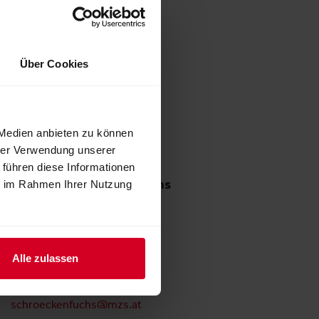
Isabella Hartl
Projektmanagement
Am Messezentrum 1
Über Cookies
5020 Salzburg
Österreich
T: +43 662 2404 28
hartl@mzs.at
 Medien anbieten zu können
hrer Verwendung unserer
 führen diese Informationen
Alexandra Schröckenfuchs
ie im Rahmen Ihrer Nutzung
Marketing & Kommunikation
Am Messezentrum 1
5020 Salzburg
Alle zulassen
Österreich
T: 0662 2404 86
schroeckenfuchs@mzs.at