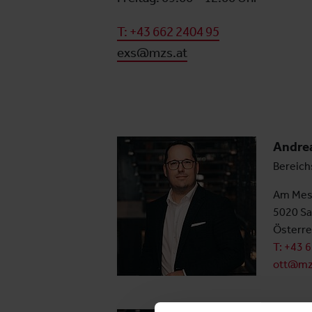
T: +43 662 2404 95
exs@mzs.at
Andre
Bereich
Am Mes
5020 Sa
Österre
T: +43 
ott@mz