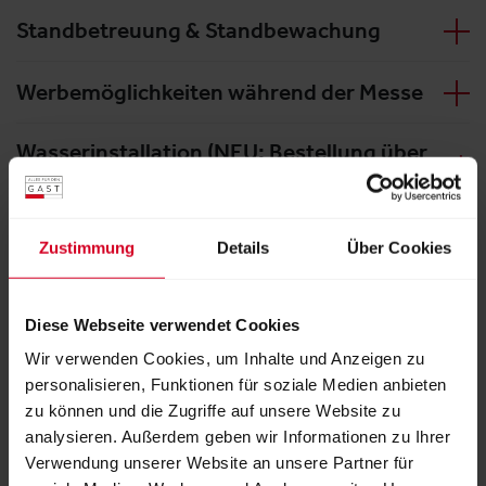
Standbetreuung & Standbewachung
Werbemöglichkeiten während der Messe
Wasserinstallation (NEU: Bestellung über
Messezentrum Salzburg)
Zusätzliche Auf- & Abbautage (NEU:
Zustimmung
Details
Über Cookies
Bestellung über Messezentrum Salzburg)
Diese Webseite verwendet Cookies
Wir verwenden Cookies, um Inhalte und Anzeigen zu
Messevorbereitung
personalisieren, Funktionen für soziale Medien anbieten
Allgemeine Informationen
zu können und die Zugriffe auf unsere Website zu
analysieren. Außerdem geben wir Informationen zu Ihrer
Auf- und Abbau & Öffnungszeiten generell
Verwendung unserer Website an unsere Partner für