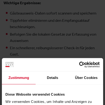
Wichtige Ergebnisse:
Gästeausweis-Daten sofort scannen und speichern
Tippfehler eliminieren und den Empfangsablauf
beschleunigen.
Befolgen Sie die lokalen Gesetze zur Erfassung von
Ausweisen
Ein schnellerer, reibungsloserer Check-in für jeden
Gast.
Aussteller:
Noovy GmbH
Zustimmung
Details
Über Cookies
Weitere Produkte von diesem Aussteller
Diese Webseite verwendet Cookies
Wir verwenden Cookies, um Inhalte und Anzeigen zu