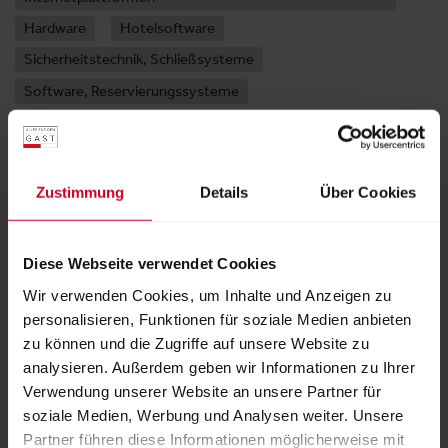
Hardware
Hotelsoftware
Sicherheitstechnik, Schließsysteme
Software, Reservierungssysteme
Lieferziele
Belgien
Deutschland
Frankreich
Zustimmung
Details
Über Cookies
Liechtenstein
Luxemburg
Malta
Niederlande
Österreich
Schweiz
Spanien
Diese Webseite verwendet Cookies
Vereinigtes Königreich
Wir verwenden Cookies, um Inhalte und Anzeigen zu
personalisieren, Funktionen für soziale Medien anbieten
zu können und die Zugriffe auf unsere Website zu
Galerie der Produkte und Dienstleistungen
analysieren. Außerdem geben wir Informationen zu Ihrer
Verwendung unserer Website an unsere Partner für
soziale Medien, Werbung und Analysen weiter. Unsere
Partner führen diese Informationen möglicherweise mit