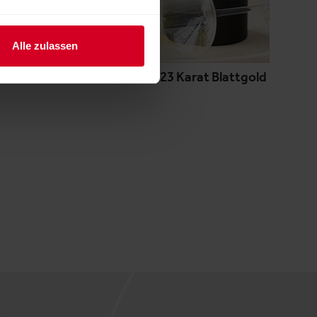
Alle zulassen
Safran Vodka mit 23 Karat Blattgold