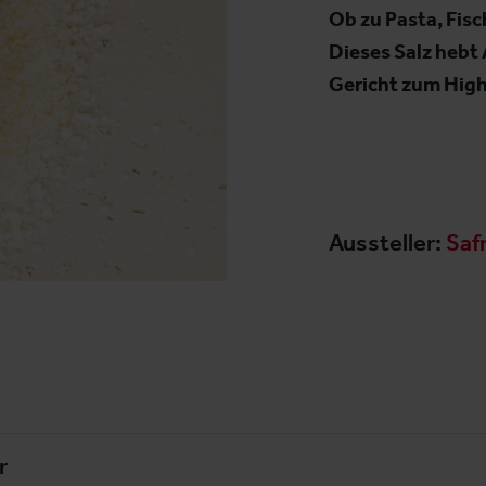
Ob zu Pasta, Fisc
Dieses Salz hebt
Gericht zum High
Aussteller:
Saf
r