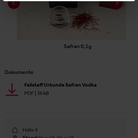
Safran 0,1g
Dokumente
Fallstaff Urkunde Safran Vodka
PDF
|
36 kB
Halle 4
Stand:
04-su18, 04-su19