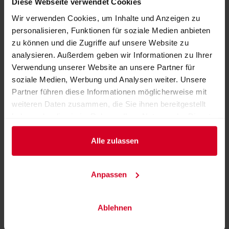
Diese Webseite verwendet Cookies
konnten wir sogar eine unvergessliche
Familienweihnachtsfeier ermöglichen.
Wir verwenden Cookies, um Inhalte und Anzeigen zu
personalisieren, Funktionen für soziale Medien anbieten
Produktgruppen
zu können und die Zugriffe auf unsere Website zu
analysieren. Außerdem geben wir Informationen zu Ihrer
Alkoholische Getränke, Spirituosen
Verwendung unserer Website an unsere Partner für
Bio-Produkte, Regionale Produkte, Vegane Produkte
soziale Medien, Werbung und Analysen weiter. Unsere
Partner führen diese Informationen möglicherweise mit
Gewürze, Salze
weiteren Daten zusammen, die Sie ihnen bereitgestellt
haben oder die sie im Rahmen Ihrer Nutzung der Dienste
gesammelt haben.
Galerie der Produkte und Dienstleistungen
Alle zulassen
Anpassen
Ablehnen