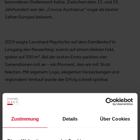
besonderen Stellenwert hatte. Zwischen dem 15. und 19.
Jahrhundert war der „Crocus Austriacus“ sogar als bester
Safran Europas bekannt.
2019 wagte Leonhard Mayrhofer auf dem Familienhof in
Leogang den Neuanfang: zuerst auf einem kleinen Feld,
später auf 300 m². Bei der ersten Ernte packten vier
Generationen mit an – ein Moment, den wir mit Stolz
feierten. Mit eigenem Logo, eleganten Verpackungen und
regionalem Verkauf wurde der Erfolg schnell spürbar.
Seitdem wächst unser Projekt kontinuierlich. Neue Felder
kamen hinzu, Spitzenköche wie Andreas Herbst, Stefan
Zustimmung
Details
Über Cookies
Birnbacher und Vitus Winkler sind begeistert vom „Safran aus
Leogang“. Unsere Geschichte fand ihren Weg in regionale und
nationale Medien – und mit den ersten Safranverkäufen