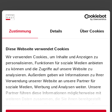
Unsere Empfehlung - Mediterranes Tonic
Zustimmung
Details
Über Cookies
Diese Webseite verwendet Cookies
Wir verwenden Cookies, um Inhalte und Anzeigen zu
personalisieren, Funktionen für soziale Medien anbieten
Aussteller:
Safran - Rotes Gold aus Leogang
zu können und die Zugriffe auf unsere Website zu
analysieren. Außerdem geben wir Informationen zu Ihrer
Verwendung unserer Website an unsere Partner für
soziale Medien, Werbung und Analysen weiter. Unsere
Weitere Produkte von diesem Aussteller
Partner führen diese Informationen möglicherweise mit
weiteren Daten zusammen, die Sie ihnen bereitgestellt
haben oder die sie im Rahmen Ihrer Nutzung der Dienste
gesammelt haben.