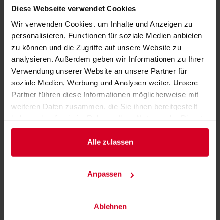
Safran-Seife
– handgefertigt, sanft zur Haut, mit
Diese Webseite verwendet Cookies
feinem Duft
Wir verwenden Cookies, um Inhalte und Anzeigen zu
personalisieren, Funktionen für soziale Medien anbieten
Safran-Lippenpflege
– nährend, pflegend und dezent
zu können und die Zugriffe auf unsere Website zu
verführerisch
analysieren. Außerdem geben wir Informationen zu Ihrer
Verwendung unserer Website an unsere Partner für
Safran Wodka
– ein edles Destillat, verfeinert mit
soziale Medien, Werbung und Analysen weiter. Unsere
dem roten Gold
Partner führen diese Informationen möglicherweise mit
weiteren Daten zusammen, die Sie ihnen bereitgestellt
haben oder die sie im Rahmen Ihrer Nutzung der Dienste
gesammelt haben.
✨ Diese Box ist die luxuriöseste Art, Safran zu genießen
Alle zulassen
– ein Gesamterlebnis für alle Sinne.
Aussteller:
Safran - Rotes Gold aus Leogang
Anpassen
Weitere Produkte von diesem Aussteller
Ablehnen