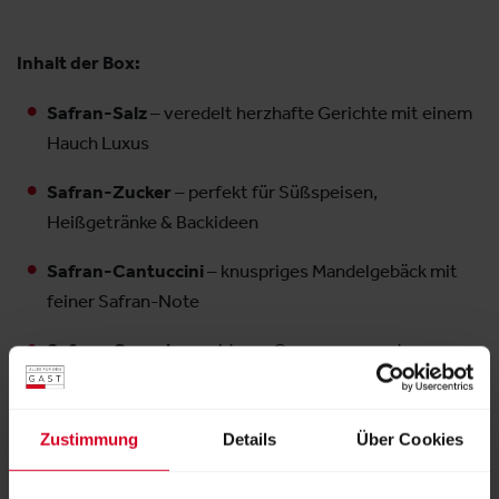
Inhalt der Box:
Safran-Salz
– veredelt herzhafte Gerichte mit einem
Hauch Luxus
Safran-Zucker
– perfekt für Süßspeisen,
Heißgetränke & Backideen
Safran-Cantuccini
– knuspriges Mandelgebäck mit
feiner Safran-Note
Safran-Granola
– goldener Genussmoment zum
Frühstück
1 × 0,1 g reiner Safran
– Premium-Safranfäden in
Zustimmung
Details
Über Cookies
höchster Qualität