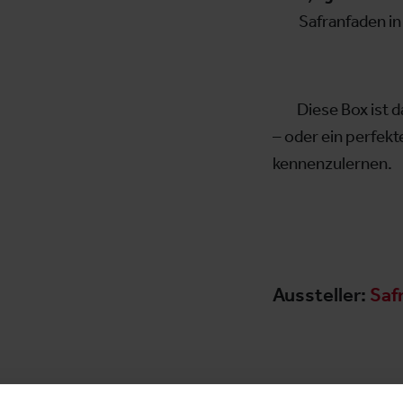
Safranfaden i
✨ Diese Box ist da
– oder ein perfekte
kennenzulernen.
Aussteller:
Saf