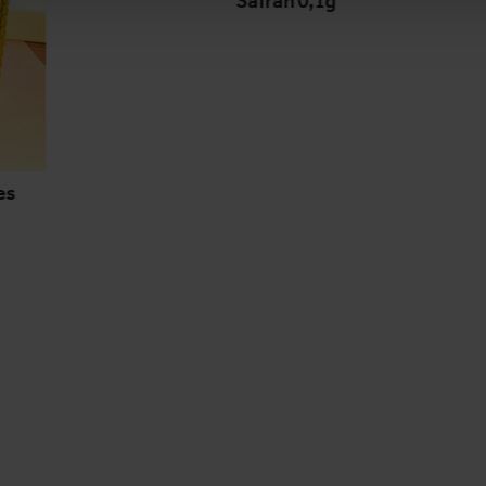
Safran 0,1g
es