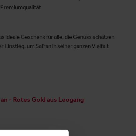
n Premiumqualität
s ideale Geschenk für alle, die Genuss schätzen
r Einstieg, um Safran in seiner ganzen Vielfalt
ran - Rotes Gold aus Leogang