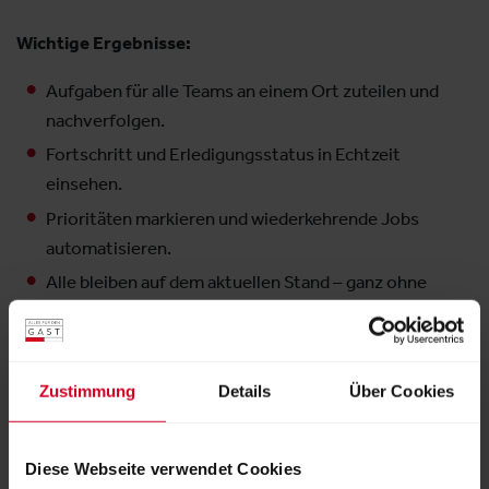
Wichtige Ergebnisse:
Aufgaben für alle Teams an einem Ort zuteilen und
nachverfolgen.
Fortschritt und Erledigungsstatus in Echtzeit
einsehen.
Prioritäten markieren und wiederkehrende Jobs
automatisieren.
Alle bleiben auf dem aktuellen Stand – ganz ohne
Whiteboard.
Aussteller:
Noovy GmbH
Zustimmung
Details
Über Cookies
Weitere Produkte von diesem Aussteller
Diese Webseite verwendet Cookies