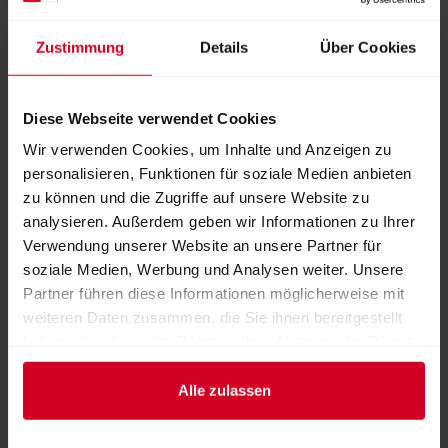
ZENTRUM in München, und auf nationalen und
internationalen Messen erwarten Sie mehr als nur schöne
Zustimmung
Details
Über Cookies
Lösungen, eben
Diese Webseite verwendet Cookies
365 TAGE MEHRWERT DURCH SONNEN-
Wir verwenden Cookies, um Inhalte und Anzeigen zu
WETTERSCHUTZ
personalisieren, Funktionen für soziale Medien anbieten
zu können und die Zugriffe auf unsere Website zu
analysieren. Außerdem geben wir Informationen zu Ihrer
->
Imagebroschüre
Verwendung unserer Website an unsere Partner für
soziale Medien, Werbung und Analysen weiter. Unsere
Produktgruppen
Partner führen diese Informationen möglicherweise mit
Mobiliar
Sonnen- und Wetterschutz
weiteren Daten zusammen, die Sie ihnen bereitgestellt
haben oder die sie im Rahmen Ihrer Nutzung der Dienste
Wintergärten
gesammelt haben.
Alle zulassen
Galerie der Produkte und Dienstleistungen