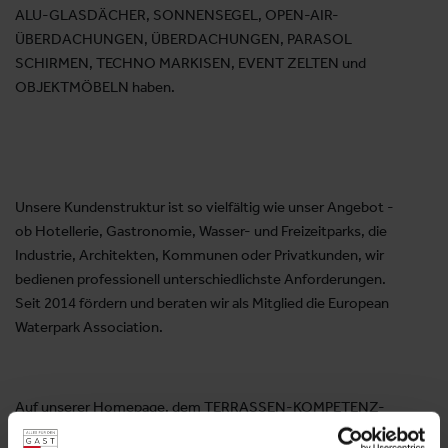
ALU-GLASDÄCHER, SONNENSEGEL, OPEN-AIR-
ÜBERDACHUNGEN, ÜBERDACHUNGEN, PARASOL
SCHIRMEN, TECHNO MARKISEN, EVENT ZELTEN und
OBJEKTMÖBELN haben.
Unsere Kundenstruktur ist so vielfältig wie unser Angebot -
ob Hotellerie, Gastronomie, Wasser- und Freizeitparks, die
Industrie, Architekten, Kommunen oder Privatkunden, wir
bedienen professionell unterschiedlichste Anforderungen.
Seit 2014 fördern und beraten wir als Mitglied die European
Waterpark Association.
Auf unserer Homepage, dem TERRASSEN-KOMPETENZ-
ZENTRUM in Tuttlingen, dem HOTEL-KOMPETENZ-