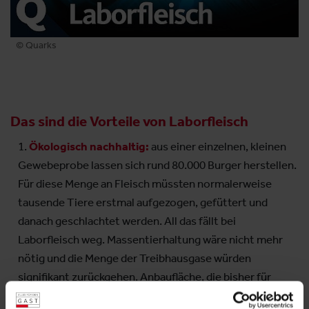
© Quarks
Das sind die Vorteile von Laborfleisch
Ökologisch nachhaltig:
aus einer einzelnen, kleinen
Gewebeprobe lassen sich rund 80.000 Burger herstellen.
Für diese Menge an Fleisch müssten normalerweise
tausende Tiere erstmal aufgezogen, gefüttert und
danach geschlachtet werden. All das fällt bei
Laborfleisch weg. Massentierhaltung wäre nicht mehr
nötig und die Menge der Treibhausgase würden
signifikant zurückgehen. Anbaufläche, die bisher für
Viehfutter genutzt wird, stünde wieder zur Verfügung