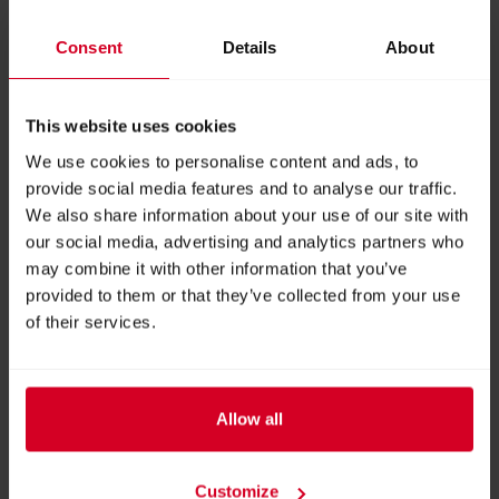
und könnte dadurch zusätzliche sieben Milliarden
Menschen ernähren.
Consent
Details
About
Tierleid adé:
Ein Großteil der Vegetarier und Veganer
verzichtet deswegen auf Fleisch, um sich nicht am
This website uses cookies
unwürdigen Leben und Schlachten der weltweit über 70
We use cookies to personalise content and ads, to
Milliarden Nutztiere zu beteiligen. Kultiviertes Fleisch
provide social media features and to analyse our traffic.
kommt ohne den Tod eines Tieres aus. Nutzvieh müsste
We also share information about your use of our site with
nicht mehr in enger Massentierhaltung gehalten und
our social media, advertising and analytics partners who
unter Stress geschlachtet werden.
may combine it with other information that you’ve
Keine Medikamente:
Antibiotika im Fleisch könnte
provided to them or that they’ve collected from your use
der Vergangenheit angehören. Schätzungen gehen
of their services.
davon aus, dass weltweit 70 bis 80 Prozent der
Antibiotika in der Nutztierhaltung eingesetzt wird,
zumeist zur Wachstumsförderung. Daraus können nicht
Allow all
nur Resistenzen entstehen, die ganze Pandemien
hervorrufen können, durch den Verzehr gelangen die
Customize
Antibiotika auch in die Körper der Menschen. Das unter