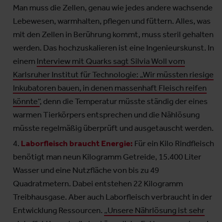
Man muss die Zellen, genau wie jedes andere wachsende
Lebewesen, warmhalten, pflegen und füttern. Alles, was
mit den Zellen in Berührung kommt, muss steril gehalten
werden. Das hochzuskalieren ist eine Ingenieurskunst. In
einem
Interview mit Quarks sagt Silvia Woll vom
Karlsruher Institut für Technologie: „Wir müssten riesige
Inkubatoren bauen, in denen massenhaft Fleisch reifen
könnte“
, denn die Temperatur müsste ständig der eines
warmen Tierkörpers entsprechen und die Nählösung
müsste regelmäßig überprüft und ausgetauscht werden.
Laborfleisch braucht Energie:
Für ein Kilo Rindfleisch
benötigt man neun Kilogramm Getreide, 15.400 Liter
Wasser und eine Nutzfläche von bis zu 49
Quadratmetern. Dabei entstehen 22 Kilogramm
Treibhausgase. Aber auch Laborfleisch verbraucht in der
Entwicklung Ressourcen.
„Unsere Nährlösung ist sehr