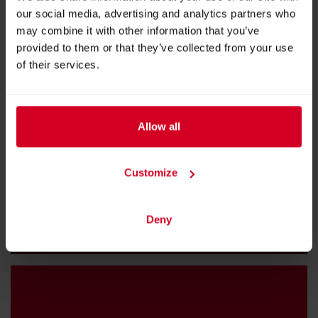
our social media, advertising and analytics partners who
may combine it with other information that you’ve
provided to them or that they’ve collected from your use
of their services.
Allow all
09. October 2024
Customize
ONE MONTH TO GO: DIE HIGHLIGHTS DER
„ALLES FÜR DEN GAST“ 2024
Deny
HIGHLIGHTS