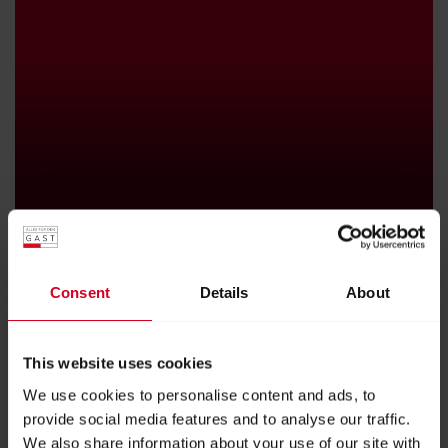
20. October 2024
SMASH BURGER LIEGEN VOLL IM TREND!
Consent
Details
About
KULINARIK & GETRÄNKE |
HIGHLIGHTS
This website uses cookies
We use cookies to personalise content and ads, to
provide social media features and to analyse our traffic.
We also share information about your use of our site with