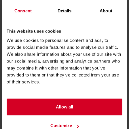
Stand:
04-0338
Consent
Details
About
This website uses cookies
FOLLOW US
We use cookies to personalise content and ads, to
provide social media features and to analyse our traffic.
We also share information about your use of our site with
Facebook
YouTube
LinkedIn
Instagram
our social media, advertising and analytics partners who
may combine it with other information that you’ve
provided to them or that they’ve collected from your use
of their services.
WEBSITE
https://events.hogast.at/gast2023/
Allow all
E-MAIL
office@hogast.at
Customize
PHONE