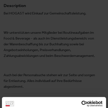
Description
Bei HOGAST wird Einkauf zur Gemeinschaftsleistung.
Wir unterstützen unsere Mitglieder bei Routineaufgaben im
Food & Beverage - als auch im Dienstleistungsbereich: von
der Warenbeschaffung bis zur Buchhaltung sowie bei
Angebotseinholungen, Preisverhandlungen,
Zahlungsabwicklungen und beim Beschwerdemanagement.
Auch bei der Personalsuche stehen wir zur Seite und sorgen
für Entlastung. Alles individuell auf Ihre Bedürfnisse
abgestimmt.
Halle 4