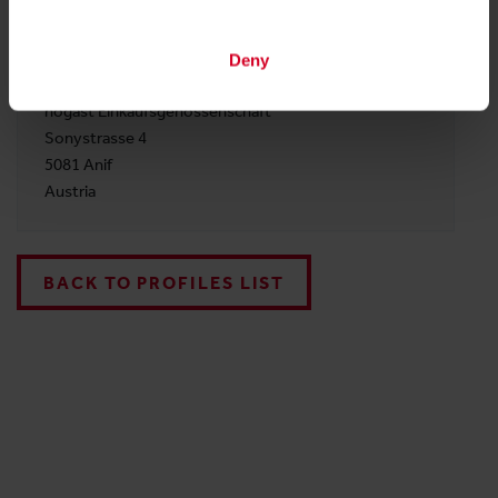
+43 6246 / 8963-0
Deny
ADDRESS
hogast Einkaufsgenossenschaft
Sonystrasse 4
5081 Anif
Austria
BACK TO PROFILES LIST