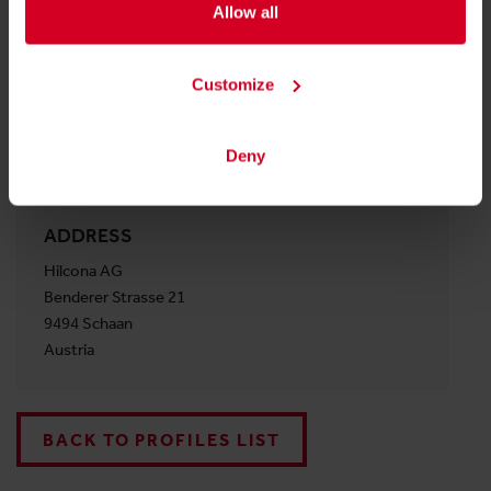
Allow all
https://www.thegreenmountain-
foodservice.com/at-de/
E-MAIL
Customize
info@thegreenmountain.ch
Deny
PHONE
+41 58 895 95 95
ADDRESS
Hilcona AG
Benderer Strasse 21
9494 Schaan
Austria
BACK TO PROFILES LIST