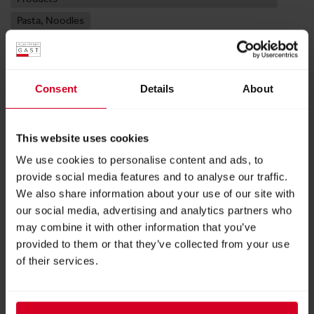
Pasta, Noodles
Halle 10
Consent
Details
About
Stand:
10-0619
This website uses cookies
We use cookies to personalise content and ads, to
FOLLOW US
provide social media features and to analyse our traffic.
We also share information about your use of our site with
our social media, advertising and analytics partners who
Facebook
YouTube
LinkedIn
Instagram
may combine it with other information that you’ve
provided to them or that they’ve collected from your use
of their services.
WEBSITE