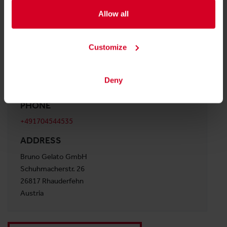
Allow all
WEBSITE
Customize
https://brunogelato.de
E-MAIL
Deny
j.meurer@brunogelato.de
PHONE
+491704544535
ADDRESS
Bruno Gelato GmbH
Schuhmacherstr. 26
26817 Rhauderfehn
Austria