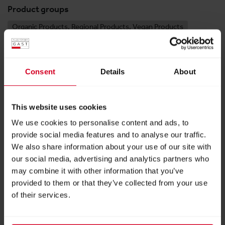
Product groups
Organic Products, Regional Products, Vegan Products
Ice Cream
Pastry, Confectionery
Sweets, Desserts
Consent
Details
About
Halle 10
This website uses cookies
Stand:
10-0932
We use cookies to personalise content and ads, to
provide social media features and to analyse our traffic.
We also share information about your use of our site with
our social media, advertising and analytics partners who
FOLLOW US
may combine it with other information that you’ve
provided to them or that they’ve collected from your use
of their services.
Facebook