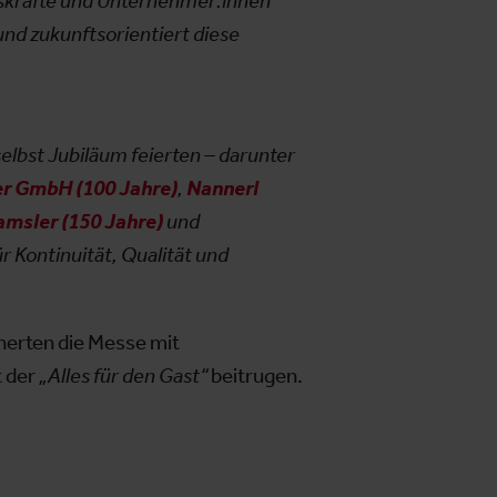
gskräfte und Unternehmer:innen
und zukunftsorientiert diese
elbst Jubiläum feierten – darunter
r GmbH (100 Jahre)
,
Nannerl
msler (150 Jahre)
und
 Kontinuität, Qualität und
herten die Messe mit
t der
„Alles für den Gast“
beitrugen.