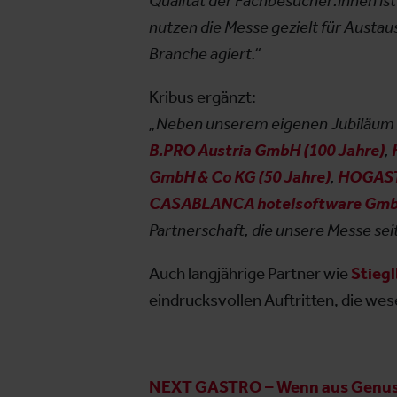
Qualität der Fachbesucher:innen i
nutzen die Messe gezielt für Austau
Branche agiert.“
Kribus ergänzt:
„Neben unserem eigenen Jubiläum fre
B.PRO Austria GmbH (100 Jahre)
,
GmbH & Co KG (50 Jahre)
,
HOGAST 
CASABLANCA hotelsoftware GmbH
Partnerschaft, die unsere Messe sei
Auch langjährige Partner wie
Stieg
eindrucksvollen Auftritten, die wese
NEXT GASTRO – Wenn aus Genus