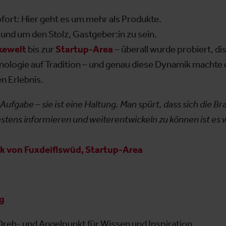
ofort: Hier geht es um mehr als Produkte.
nd um den Stolz, Gastgeber:in zu sein.
kewelt
bis zur
Startup-Area
– überall wurde probiert, di
hnologie auf Tradition – und genau diese Dynamik machte
n Erlebnis.
e Aufgabe – sie ist eine Haltung. Man spürt, dass sich die 
stens informieren und weiterentwickeln zu können ist es w
k von Fuxdeiflswüd, Startup-Area
g
eh- und Angelpunkt für Wissen und Inspiration.