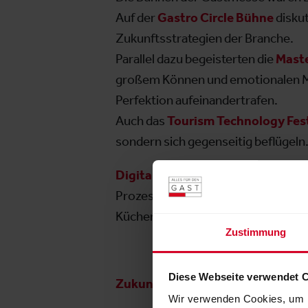
Auf der
Gastro Circle Bühne
diskut
Zukunftsstrategien der Branche.
Parallel dazu begeisterten die
Maste
großem Können und emotionalen 
Perfektion aufeinandertrafen.
Auch das
Tourism Technology Fest
sondern sich gegenseitig beflügeln
Digitalisierung und KI
zählten dab
Prozessoptimierung bis hin zu sma
Küchenabläufe erleichtern und den 
Zustimmung
Diese Webseite verwendet 
Zukunft braucht Menschen
Wir verwenden Cookies, um I