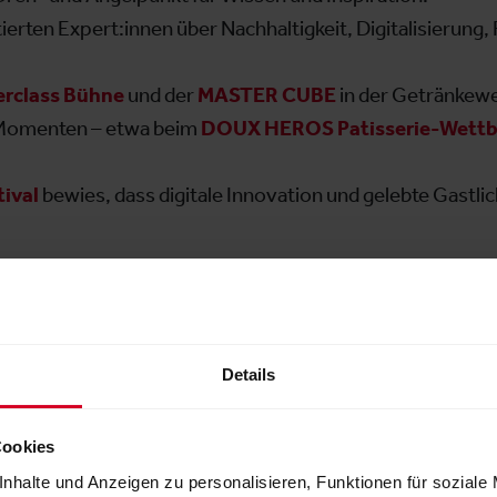
ierten Expert:innen über Nachhaltigkeit, Digitalisierung,
rclass Bühne
und der
MASTER CUBE
in der Getränkewe
Momenten – etwa beim
DOUX HEROS Patisserie-Wett
ival
bewies, dass digitale Innovation und gelebte Gastli
.
ei zu den wichtigsten Themen: von intelligenten Buchu
rten Helfern wie dem
Kochroboter von goodBytz
, der z
Fokus wieder auf das Wesentliche – den Gast – lenken ka
Details
Cookies
nhalte und Anzeigen zu personalisieren, Funktionen für soziale