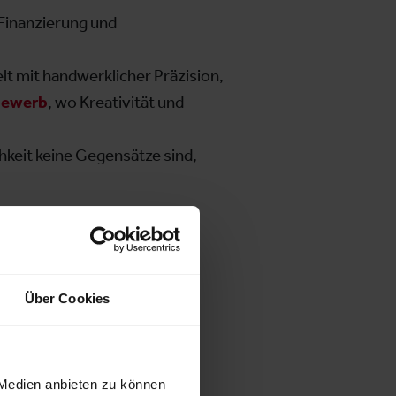
 Finanzierung und
lt mit handwerklicher Präzision,
bewerb
, wo Kreativität und
chkeit keine Gegensätze sind,
ngssystemen über
eigte, wie Technologie
nn.
Über Cookies
 Medien anbieten zu können