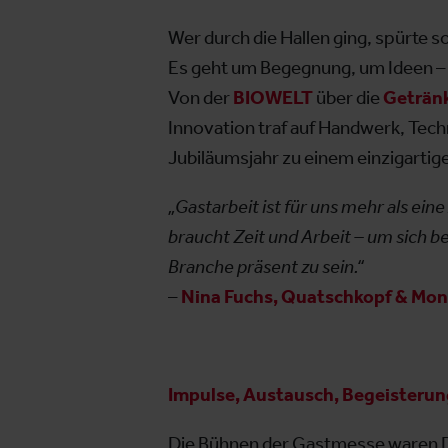
Wer durch die Hallen ging, spürte s
Es geht um Begegnung, um Ideen – u
Von der
BIOWELT
über die
Geträn
Innovation traf auf Handwerk, Tec
Jubiläumsjahr zu einem einzigartige
„Gastarbeit ist für uns mehr als ein
braucht Zeit und Arbeit – um sich be
Branche präsent zu sein.“
–
Nina Fuchs, Quatschkopf & Mon
Impulse, Austausch, Begeisterun
Die Bühnen der Gastmesse waren Dr