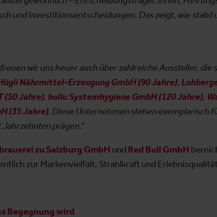
st außergewöhnlich – Entscheidungsträger:innen, Führun
sch und Investitionsentscheidungen. Das zeigt, wie stabil 
uen wir uns heuer auch über zahlreiche Aussteller, die s
Hügli Nährmittel-Erzeugung GmbH (90 Jahre)
,
Lohberge
(50 Jahre)
,
hollu Systemhygiene GmbH (120 Jahre)
,
Wa
 (35 Jahre)
. Diese Unternehmen stehen exemplarisch für
t Jahrzehnten prägen.“
lbrauerei zu Salzburg GmbH
und
Red Bull
GmbH
bereic
ntlich zur Markenvielfalt, Strahlkraft und Erlebnisqualitä
s Begegnung wird