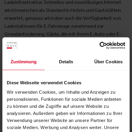
Ladeinfrastruktur. Schnelles und zuverlässiges Internet
wird inzwischen als Standard in Hotels und Gaststätten
erwartet, genauso wird aber auch die Verfügbarkeit von
Ladestationen für E-Fahrzeuge zunehmend zur
Grundanforderung. Gäste, die mit ihrem E-Auto oder E-
Bike unterwegs sind, wollen ihre Fahrzeuge bequem und
schnell laden können. Für Gastronomie- und
Hotelbetreibende bedeutet diese Nachfrage eine
Zustimmung
Details
Über Cookies
wichtige Entscheidung und auch Investition in die
Zukunftsfähigkeit ihres Unternehmens.
Diese Webseite verwendet Cookies
Wir verwenden Cookies, um Inhalte und Anzeigen zu
Die "E-Mobility Welt" auf der „Alles für den
personalisieren, Funktionen für soziale Medien anbieten
Gast“: Ein umfassender Blick auf die E-
zu können und die Zugriffe auf unsere Website zu
Mobilität
analysieren. Außerdem geben wir Informationen zu Ihrer
Die heuer erstmalig auf der Messe stattfindende "E-
Verwendung unserer Website an unsere Partner für
Mobility Welt" bietet einen umfassenden Überblick über
soziale Medien, Werbung und Analysen weiter. Unsere