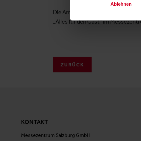
Ablehnen
Die Antwort auf die Frage, wie vie
„Alles für den Gast“ im Messezent
ZURÜCK
KONTAKT
Messezentrum Salzburg GmbH