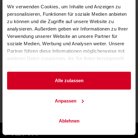
Wir verwenden Cookies, um Inhalte und Anzeigen zu
personalisieren, Funktionen für soziale Medien anbieten
KONTAKT
zu können und die Zugriffe auf unsere Website zu
analysieren. Außerdem geben wir Informationen zu Ihrer
Messezentrum Salzburg GmbH
Verwendung unserer Website an unsere Partner für
Am Messezentrum 1
soziale Medien, Werbung und Analysen weiter. Unsere
5020 Salzburg
Partner führen diese Informationen möglicherweise mit
Österreich
weiteren Daten zusammen, die Sie ihnen bereitgestellt
haben oder die sie im Rahmen Ihrer Nutzung der Dienste
gesammelt haben.
ANSPRECHPARTNER FINDEN
Alle zulassen
Anpassen
ZU DEN ANFAHRTSINFOS
Ablehnen