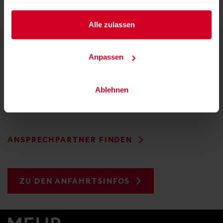
haben oder die sie im Rahmen Ihrer Nutzung der Dienste
gesammelt haben.
Alle zulassen
KONTAKT
Anpassen
Messezentrum Salzburg GmbH
Am Messezentrum 1
Ablehnen
5020 Salzburg
Österreich
ANSPRECHPARTNER FINDEN
ZU DEN ANFAHRTSINFOS