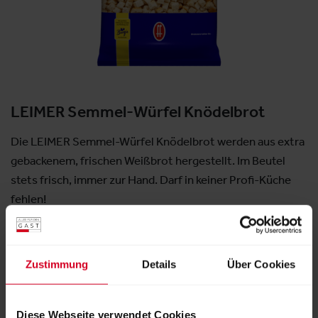
LEIMER Semmel-Würfel Knödelbrot
Die LEIMER Semmel-Würfel Knödelbrot werden aus extra
gebackenem, frischen Weißbrot hergestellt. Im Beutel
stets frisch, immer zur Hand. Darf in keiner Profi-Küche
fehlen!
Aussteller:
LEIMER KG
Zustimmung
Details
Über Cookies
Weitere Produkte von diesem Aussteller
Diese Webseite verwendet Cookies