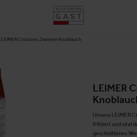
LEIMER Croutons Zwiebel-Knoblauch
LEIMER C
Knoblauc
Unsere LEIMER Cr
frittiert und sind 
geschnittenes Wei