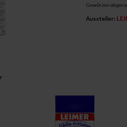
Gewürzen abgerun
Aussteller:
LEI
r