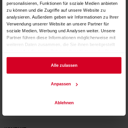
personalisieren, Funktionen für soziale Medien anbieten
zu können und die Zugriffe auf unsere Website zu
analysieren. Außerdem geben wir Informationen zu Ihrer
Verwendung unserer Website an unsere Partner für
soziale Medien, Werbung und Analysen weiter. Unsere
Partner führen diese Informationen möglicherweise mit
weiteren Daten zusammen, die Sie ihnen bereitgestellt
haben oder die sie im Rahmen Ihrer Nutzung der Dienste
gesammelt haben.
Alle zulassen
LEIMER Croutons Zwiebel-Knoblauch
ZURÜCK ZUM AUSSTELLER
Anpassen
Ablehnen