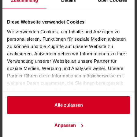
Zustimmung
Details
Über Cookies
Aussteller:
inno aktiv GmbH
Diese Webseite verwendet Cookies
Wir verwenden Cookies, um Inhalte und Anzeigen zu
Weitere Produkte von diesem Aussteller
personalisieren, Funktionen für soziale Medien anbieten
zu können und die Zugriffe auf unsere Website zu
analysieren. Außerdem geben wir Informationen zu Ihrer
Verwendung unserer Website an unsere Partner für
soziale Medien, Werbung und Analysen weiter. Unsere
Partner führen diese Informationen möglicherweise mit
weiteren Daten zusammen, die Sie ihnen bereitgestellt
haben oder die sie im Rahmen Ihrer Nutzung der Dienste
gesammelt haben.
Alle zulassen
Anpassen