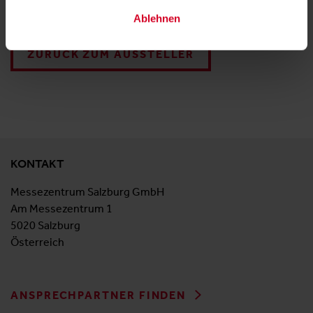
Akustikbespannung
Ablehnen
ZURÜCK ZUM AUSSTELLER
KONTAKT
Messezentrum Salzburg GmbH
Am Messezentrum 1
5020 Salzburg
Österreich
ANSPRECHPARTNER FINDEN