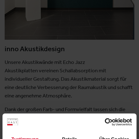
inno Akustikdesign
Unsere Akustikwände mit Echo Jazz
Akustikplatten vereinen Schallabsorption mit
individueller Gestaltung. Das Akustikmaterial sorgt für
eine deutliche Verbesserung der Raumakustik und schafft
eine angenehme Atmosphäre.
Dank der großen Farb- und Formvielfalt lassen sich die
Akustikwände exakt an Ihre Raumkonzepte anpassen. Ob
dezente Flächen, grafische Muster oder außergewöhnliche
Designs – wir produzieren ganz nach Ihren Wünschen.