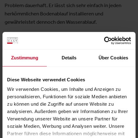
Problem dauerhaft. Er lässt sich sehr einfach in jeden
herkömmlichen Bodenablauf installieren und
gewährleistet dennoch den Wasserablauf.
Zustimmung
Details
Über Cookies
Aussteller:
Sanicus GmbH
Diese Webseite verwendet Cookies
Dokumente
Wir verwenden Cookies, um Inhalte und Anzeigen zu
personalisieren, Funktionen für soziale Medien anbieten
G1 Datenblatt
zu können und die Zugriffe auf unsere Website zu
PDF
|
698 kB
analysieren. Außerdem geben wir Informationen zu Ihrer
Verwendung unserer Website an unsere Partner für
soziale Medien, Werbung und Analysen weiter. Unsere
Partner führen diese Informationen möglicherweise mit