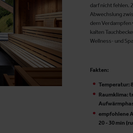
darf nicht fehlen
Abwechslung zwis
dem Verdampfen v
kalten Tauchbecke
Wellness- und Sp
Fakten:
Temperatur: 8
Raumklima: t
Aufwärmphas
empfohlene A
20 - 30 min (ru