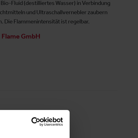
Bio-Fluid (destilliertes Wasser) in Verbindung
uchtmitteln und Ultraschallvernebler zaubern
. Die Flammenintensität ist regelbar.
 Flame GmbH