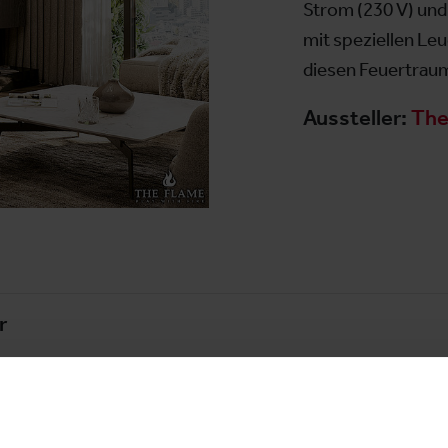
Strom (230 V) und 
mit speziellen Le
diesen Feuertraum
Aussteller:
The
r