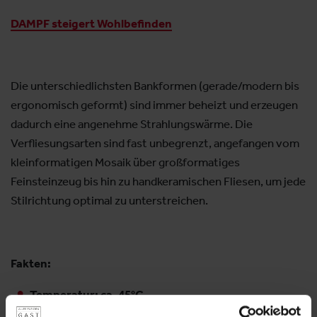
DAMPF steigert Wohlbefinden
Die unterschiedlichsten Bankformen (gerade/modern bis
ergonomisch geformt) sind immer beheizt und erzeugen
dadurch eine angenehme Strahlungswärme. Die
Verfliesungsarten sind fast unbegrenzt, angefangen vom
kleinformatigen Mosaik über großformatiges
Feinsteinzeug bis hin zu handkeramischen Fliesen, um jede
Stilrichtung optimal zu unterstreichen.
Fakten:
Temperatur: ca. 45°C
Luftfeuchtigkeit: ca. 90%