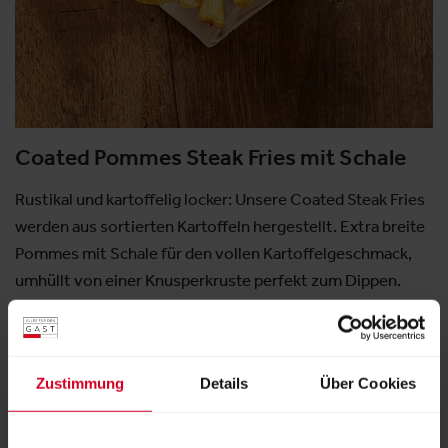
Coated Pommes Steak Fries mit Schale
Rustikal und kartoffelig locker: Unsere Coated Steak Fries
werden aus sortierten Kartoffeln hergestellt. Extra breite
Pommes mit Schale für den vollen Kartoffelgeschmack,
umhüllt von einer Knusperkruste perfekt zum Dippen.
Aussteller:
Wernsing Feinkost GmbH
Zustimmung
Details
Über Cookies
Weitere Produkte von diesem Aussteller