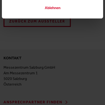
Gastgartenbänke
Ablehnen
ZURÜCK ZUM AUSSTELLER
KONTAKT
Messezentrum Salzburg GmbH
Am Messezentrum 1
5020 Salzburg
Österreich
ANSPRECHPARTNER FINDEN