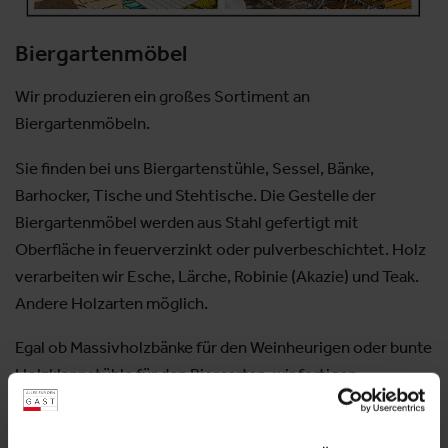
Biergartenmöbel
Wir produzieren ein großes Sortiment an
Biergartenmöbeln.
Sie finden bei uns Biergartenstühle, Sessel, Bänke,
Barhocker, Tische und Stehtische. Die Gestelle der
Biergartenmöbel werden aus Stahl gefertigt mit
Oberfläche in feuerverzinkt oder pulverbeschichtet. Holz
verarbeiten wir Esche, Lärche, Robinie (Akazie) und Teak.
Andere Holzarten möglich.
Egal ob Massivholzbänke für den Weinheurigen oder bunte
Holzklappstühle für den Biergarten, wir fertigen
Terrassenmöbel nach Ihren Vorstellungen und Wünschen!
Aussteller:
ELEFANT-Möbel VertriebsgmbH