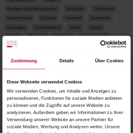
Bosnien und Herzegowina
Bulgarien
Dänemark
Deutschland
Estland
Finnland
Frankreich
Georgien
Griechenland
Irland
Island
Italien
Kroatien
Lettland
Liechtenstein
Litauen
Luxemburg
Malta
Monaco
Montenegro
Niederlande
Nordmazedonien
Zustimmung
Details
Über Cookies
Norwegen
Österreich
Polen
Portugal
Republik Moldau
Rumänien
San Marino
Diese Webseite verwendet Cookies
Schweden
Schweiz
Serbien
Slowakei
Wir verwenden Cookies, um Inhalte und Anzeigen zu
Slowenien
Spanien
Tschechien
Türkei
personalisieren, Funktionen für soziale Medien anbieten
Ungarn
Vatikanstadt
Vereinigtes Königreich
zu können und die Zugriffe auf unsere Website zu
Zypern
analysieren. Außerdem geben wir Informationen zu Ihrer
Verwendung unserer Website an unsere Partner für
soziale Medien, Werbung und Analysen weiter. Unsere
Galerie der Produkte und Dienstleistungen