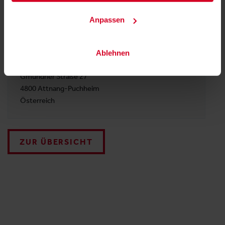
TELEFON
Anpassen
07674 616 6129
ADRESSE
Ablehnen
S. Spitz GmbH
Gmundner Straße 27
4800 Attnang-Puchheim
Österreich
ZUR ÜBERSICHT