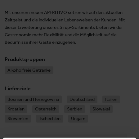
Mit unserem neuen APERITIVO setzen wir auf den aktuellen
Zeitgeist und die individuellen Lebensweisen der Kunden. Mit
dieser Erweiterung unseres Sirup-Sortiments bieten wir der
Gastronomie mehr Flexibilität und die Möglichkeit auf die
Bedürfnisse ihrer Gäste einzugehen.
Produktgruppen
Alkoholfreie Getränke
Lieferziele
Bosnien und Herzegowina
Deutschland
Italien
Kroatien
Österreich
Serbien
Slowakei
Slowenien
Tschechien
Ungarn