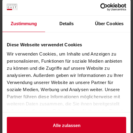
Halle 4
Stand:
04-0336
Zustimmung
Details
Über Cookies
FOLLOW US
Diese Webseite verwendet Cookies
Wir verwenden Cookies, um Inhalte und Anzeigen zu
personalisieren, Funktionen für soziale Medien anbieten
Facebook
Instagram
zu können und die Zugriffe auf unsere Website zu
analysieren. Außerdem geben wir Informationen zu Ihrer
Verwendung unserer Website an unsere Partner für
soziale Medien, Werbung und Analysen weiter. Unsere
Partner führen diese Informationen möglicherweise mit
WEBSEITE
weiteren Daten zusammen, die Sie ihnen bereitgestellt
http://www.spitz.at
haben oder die sie im Rahmen Ihrer Nutzung der Dienste
gesammelt haben.
E-MAIL
Alle zulassen
gastronomie@spitz.at