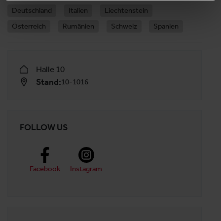
Deutschland
Italien
Liechtenstein
Österreich
Rumänien
Schweiz
Spanien
Halle 10
Stand:
10-1016
FOLLOW US
Facebook
Instagram