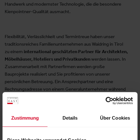
Handwerk und modernster Technologie, die die besondere
Kienpointner-Qualität ausmacht.
Flexibilität, Verlässlichkeit und Termintreue haben unser
traditionsreiches Familienunternehmen aus Waidring in Tirol
zu einem
international geschätzten Partner für Architekten,
Möbelhäuser, Hoteliers und Privatkunden
werden lassen. In
Zusammenarbeit mit Partnerfirmen werden große
Bauprojekte realisiert und Sie profitieren von unserer
persönlichen Betreuung. Ein Ansprechpartner und eine
Rechnungsadresse von einem Generalunternehmer während
des gesamten Bauprojekts sparen Zeit und bares Geld!
Zustimmung
Details
Über Cookies
Produktgruppen