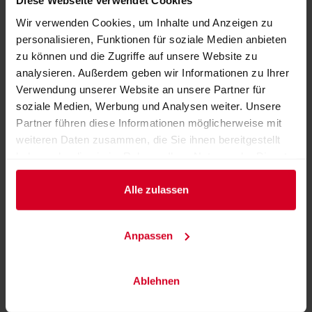
Diese Webseite verwendet Cookies
Beleuchtungssysteme, Lampen und Leuchten
Wir verwenden Cookies, um Inhalte und Anzeigen zu
personalisieren, Funktionen für soziale Medien anbieten
Bodenbeläge, Teppiche
zu können und die Zugriffe auf unsere Website zu
Gaststätten- und Bareinrichtungen
analysieren. Außerdem geben wir Informationen zu Ihrer
Gesamtkonzepte und Planungen
Verwendung unserer Website an unsere Partner für
soziale Medien, Werbung und Analysen weiter. Unsere
Hotel- und Zimmereinrichtungen
Partner führen diese Informationen möglicherweise mit
Kaffeeeinrichtungen
weiteren Daten zusammen, die Sie ihnen bereitgestellt
Konferenzeinrichtungen und Tagungssysteme
haben oder die sie im Rahmen Ihrer Nutzung der Dienste
gesammelt haben.
Spa, Sauna, Fitness- und Wellness-Bereich, Kosmetik
Alle zulassen
Buffet- und Schanktechnik
Küchenausstattung, Küchentechnik und Zubehör
Anpassen
Sicherheitstechnik, Tresore, Hotelschließsysteme
Mobiliar
Wintergärten
Ablehnen
Lieferziele