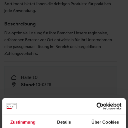
Sortiment bietet Ihnen die richtigen Produkte für praktisch
jede Anwendung.
Beschreibung
Die optimale Lösung für Ihre Branche: Unsere regionalen,
erfahrenen Berater vor Ort entwickeln für Ihr Unternehmen
eine passgenaue Lösung im Bereich des bargeldlosen
Zahlungsverkehrs.
Halle 10
Stand:
10-0328
FOLLOW US
Zustimmung
Details
Über Cookies