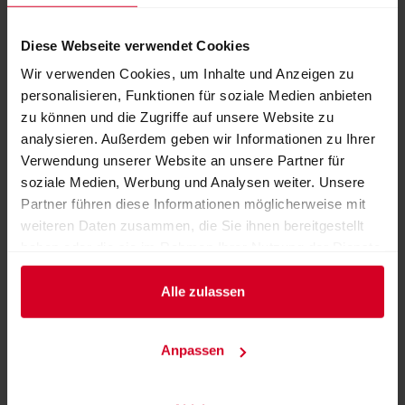
Facebook
LinkedIn
Diese Webseite verwendet Cookies
Wir verwenden Cookies, um Inhalte und Anzeigen zu
personalisieren, Funktionen für soziale Medien anbieten
zu können und die Zugriffe auf unsere Website zu
WEBSEITE
analysieren. Außerdem geben wir Informationen zu Ihrer
https://www.hobex.at
Verwendung unserer Website an unsere Partner für
soziale Medien, Werbung und Analysen weiter. Unsere
E-MAIL
Partner führen diese Informationen möglicherweise mit
office@hobex.at
weiteren Daten zusammen, die Sie ihnen bereitgestellt
TELEFON
haben oder die sie im Rahmen Ihrer Nutzung der Dienste
gesammelt haben.
0662 2255-0
Alle zulassen
ADRESSE
hobex Aktiengesellschaft
Anpassen
Josef-Brandstätter-Straße 2b
5020 Salzburg
Österreich