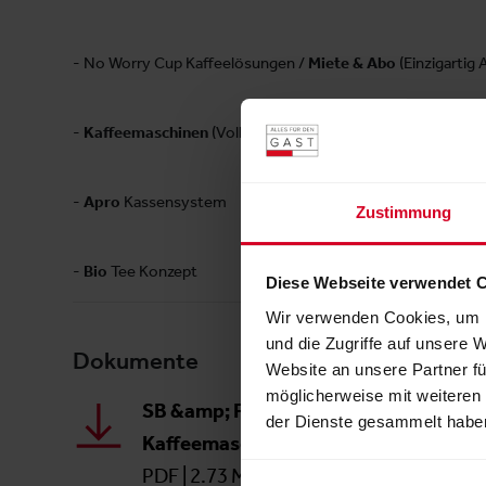
- No Worry Cup Kaffeelösungen /
Miete & Abo
(Einzigartig 
-
Kaffeemaschinen
(Vollautomaten und Siebträger) & Zube
-
Apro
Kassensystem
Zustimmung
-
Bio
Tee Konzept
Diese Webseite verwendet 
Wir verwenden Cookies, um I
und die Zugriffe auf unsere 
Dokumente
Website an unsere Partner fü
möglicherweise mit weiteren
SB &amp; Frühstücks
der Dienste gesammelt habe
Kaffeemaschinen
PDF
|
2.73 MB