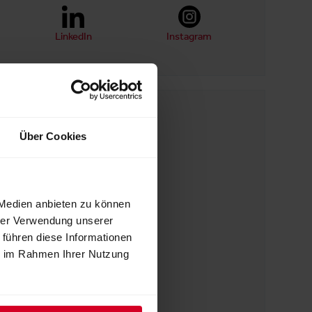
LinkedIn
Instagram
WEBSEITE
https://www.kaffeewunder.com
Über Cookies
E-MAIL
hello@kaffeewunder.com
 Medien anbieten zu können
hrer Verwendung unserer
 führen diese Informationen
TELEFON
ie im Rahmen Ihrer Nutzung
+43 6582 20983
ADRESSE