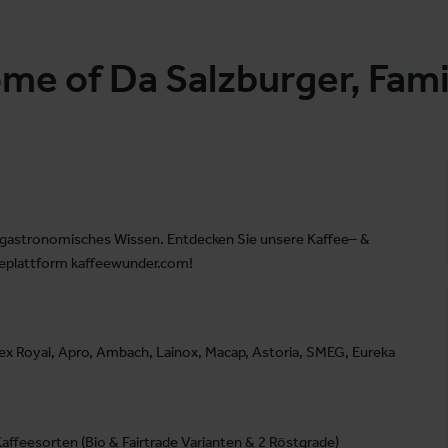
e of Da Salzburger, Famil
nd gastronomisches Wissen. Entdecken Sie unsere Kaffee– &
neplattform kaffeewunder.com!
Rex Royal, Apro, Ambach, Lainox, Macap, Astoria, SMEG, Eureka
ffeesorten (Bio & Fairtrade Varianten & 2 Röstgrade)