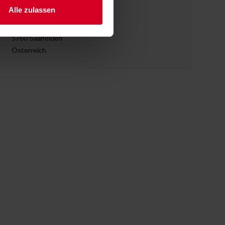
Alle zulassen
Familie Schärf GmbH
Gewerbepark Harham 23
5760 Saalfelden
Österreich