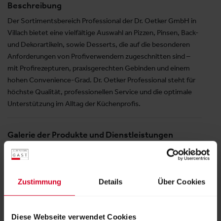
Beschreibung
Der Sortimentsbereich Professional der Dr. Oetker GmbH in
Villach bietet eine vielfältige Auswahl an Pizzen, Pinsen, Back-
und Dekorartikeln, sowie Desserts, die auf die besonderen
Anforderungen von Profiverwendern zugeschnitten sind –
mit Profirezepturen, praxisgerechten Gebinden und einem
hohen Convenience-Grad. Dr. Oetker Professional steht für
höchste Qualität, professionellen Service und die optimale
Unterstützung im Alltag der Küchenprofis.
Galerie der Produkte und Dienstleistungen
Zustimmung
Details
Über Cookies
Diese Webseite verwendet Cookies