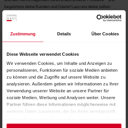
begeistere deine Kunden und Gäste! Lass uns deine süßen
Ideen verwirklichen - denn wir sind deine Pâtisserie!
Produktgruppen
Zustimmung
Details
Über Cookies
Backwaren
Patisserie, Confiserie
Süßspeisen, Desserts
Diese Webseite verwendet Cookies
Wir verwenden Cookies, um Inhalte und Anzeigen zu
Lieferziele
personalisieren, Funktionen für soziale Medien anbieten
Deutschland
Österreich
Schweiz
zu können und die Zugriffe auf unsere Website zu
analysieren. Außerdem geben wir Informationen zu Ihrer
Verwendung unserer Website an unsere Partner für
Dokumente
soziale Medien, Werbung und Analysen weiter. Unsere
Partner führen diese Informationen möglicherweise mit
Einblick in unser Sortiment
weiteren Daten zusammen, die Sie ihnen bereitgestellt
PDF
|
36 MB
haben oder die sie im Rahmen Ihrer Nutzung der Dienste
gesammelt haben.