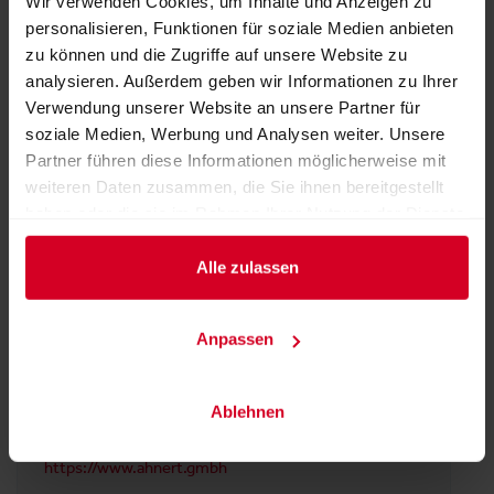
Wir verwenden Cookies, um Inhalte und Anzeigen zu
personalisieren, Funktionen für soziale Medien anbieten
zu können und die Zugriffe auf unsere Website zu
analysieren. Außerdem geben wir Informationen zu Ihrer
Halle 10
Verwendung unserer Website an unsere Partner für
Stand:
10-0107
soziale Medien, Werbung und Analysen weiter. Unsere
Partner führen diese Informationen möglicherweise mit
weiteren Daten zusammen, die Sie ihnen bereitgestellt
haben oder die sie im Rahmen Ihrer Nutzung der Dienste
FOLLOW US
gesammelt haben.
Alle zulassen
Facebook
LinkedIn
Instagram
Anpassen
Ablehnen
WEBSEITE
https://www.ahnert.gmbh