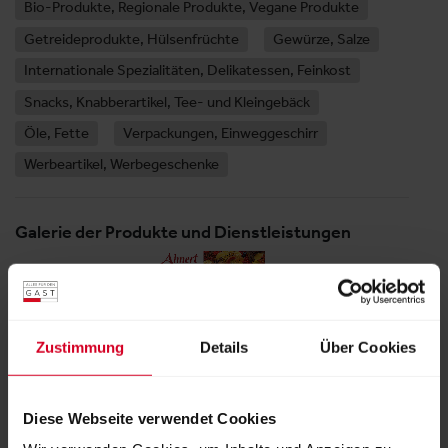
Bio-Produkte, Regionale Produkte, Vegane Produkte
Getreideprodukte, Hülsenfrüchte
Gewürze, Salze
Internationale Spezialitäten, Delikatessen, Feinkost
Snacks, Knabberartikel, Tee- und Kleingebäck
Öle, Fette
Verpackungen, Einweggeschirr
Werbeartikel, Werbegeschenke
Galerie der Produkte und Dienstleistungen
Zustimmung
Details
Über Cookies
Ihr Großhändler für Trockenfrüchte
Diese Webseite verwendet Cookies